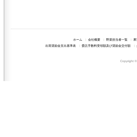
ホーム
会社概要
野菜担当者一覧
果
出荷奨励金支出基準表
委託手数料受領額及び奨励金交付額
Copyright 