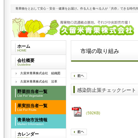
青果物をとおして安心・安全・健康をお届け。作る人と食べる人が「共存」できる時代
ホーム
市場の取り組み
HOME
会社概要
Guideline
久留米青果株式会社 組織図
久留米青果株式会社 沿革
感染防止策チェックシート
野菜担当者一覧
List For Vegetable
果実担当者一覧
List For Fruits
（592KB)
青果物市況情報
Market Information
カレンダー