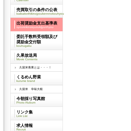
Calender
売買取引の条件の公表
baibaitorihikinojyoukennnokouhyou
出荷奨励金支出基準表
syoureikinsisyutukijyunhyou
委託手数料受領額及び
奨励金交付額
kouhugaku
久果放送局
Movie Contents
久留米青果とは・・・！
くるめん野菜
kurume brand
久留米 辛味大根
今朝採り写真館
Photo Alubum
リンク集
Link List
求人情報
Recruit