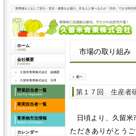
青果物をとおして安心・安全・健康をお届け。作る人と食べる人が「共存」できる時代
ホーム
市場の取り組み
HOME
会社概要
Guideline
久留米青果株式会社 組織図
久留米青果株式会社 沿革
野菜担当者一覧
第１７回 生産者
List For Vegetable
果実担当者一覧
List For Fruits
日頃より、久留米市
青果物市況情報
Market Information
ただきありがとうご
カレンダー