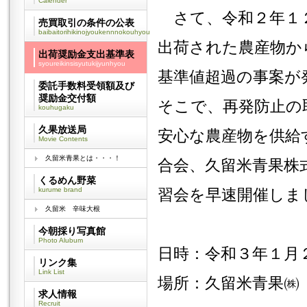
Calender
さて、令和２年１２
売買取引の条件の公表
baibaitorihikinojyoukennnokouhyou
出荷された農産物か
出荷奨励金支出基準表
syoureikinsisyutukijyunhyou
基準値超過の事案が
委託手数料受領額及び
奨励金交付額
そこで、再発防止の
kouhugaku
久果放送局
安心な農産物を供給
Movie Contents
久留米青果とは・・・！
合会、久留米青果株
くるめん野菜
kurume brand
習会を早速開催
しま
久留米 辛味大根
今朝採り写真館
Photo Alubum
日時：令和３年１月
リンク集
Link List
場所：久留米青果㈱
求人情報
Recruit