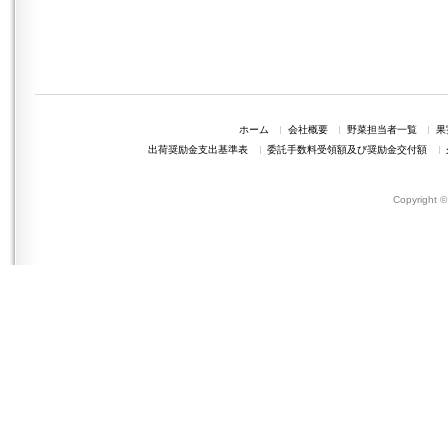
ホーム
会社概要
野菜担当者一覧
果
出荷奨励金支出基準表
委託手数料受領額及び奨励金交付額
Copyright 